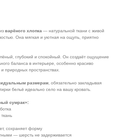
 из
варёного хлопка
— натуральной ткани с живой
востью. Она мягкая и уютная на ощупь, приятно
ёный, глубокий и спокойный. Он создаёт ощущение
ного баланса в интерьере, особенно красиво
 и природных пространствах.
видуальным размерам
, обязательно закладывая
стирки бельё идеально село на вашу кровать.
ный сумрак»:
ботка
 ткань
ает, сохраняет форму
отными — шерсть не задерживается