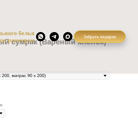
ьного белья
Забрать подарок
ым размерам
ый сумрак (Вареный хлопок)
ки