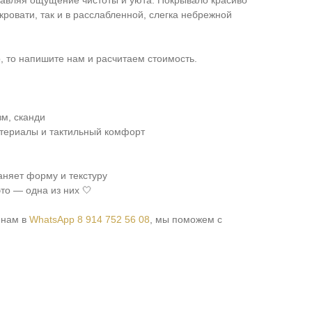
бавляя ощущение чистоты и уюта. Покрывало красиво
кровати, так и в расслабленной, слегка небрежной
, то напишите нам и расчитаем стоимость.
м, сканди
атериалы и тактильный комфорт
аняет форму и текстуру
то — одна из них 🤍
 нам в
WhatsApp 8 914 752 56 08
, мы поможем с