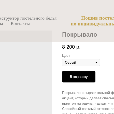
Пошив постел
нструктор постельного белья
ра
Контакты
по индивидуальн
Покрывало
8 200
р.
Цвет
В корзину
Покрывало с выразительной ф
акцент, который делает спал
приятен на ощупь, «дышит» и 
Спокойный светлый оттенок л